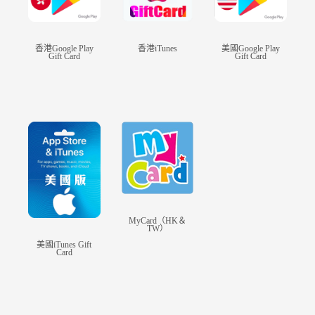
開放世界冒險RPG。你將在遊戲中探索一個
被稱作「提瓦特」的幻想世界。
在這廣闊的世界中，你可以踏遍七國，邂
香港Google Play
香港iTunes
美國Google Play
逅性格各異、能力獨特的同伴，與他們一
Gift Card
Gift Card
同對抗強敵，踏上尋回血親之路；也可以
不帶目的地漫遊，沉浸在生機蓬勃的世界
裡，讓好奇心帶領著你發掘各個角落的奧
秘……
直到你與分離的血親重聚，在終點見證一
切事物的沉澱。
〓開放世界，自由探索〓
《原神》是一款開放世界冒險遊戲，這意
MyCard（HK＆
味著從你踏入「提瓦特」的第一刻起，只
TW）
要適當規劃自己的體力，不論翻山越嶺、
美國iTunes Gift
Card
還是橫渡江河，總有辦法見到新的風景。
若見到遊蕩的仙靈、奇異的裝置，不妨上
前探究一番，看看迎接你的是意外，還是
驚喜？