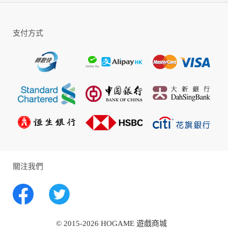
〓元素交互，策略戰鬥〓
在這片元素交匯的土地上，世界由風、
支付方式
雷、水、火、冰、草、岩七大元素構成，
擁有「神之眼」的角色能引導元素之力用
於戰鬥和探險。水與火相遇觸發「蒸
發」，火與雷引起「超載」，雷遇水附加
「感電」……針對不同敵人，使用技能觸發
適當的元素效果，是制勝的關鍵。
〓美術音樂，品質呈現〓
《原神》美術風格清新通透，過場動畫即
時渲染，角色動作經由動捕與細緻調整而
來，呈現出高品質演出效果。隨著24小時
關注我們
晝夜更替，天氣與音樂也在動態變化，無
論身處何地，總能聆聽到由世界頂級交響
樂團——倫敦愛樂樂團、上海交響樂團所獻
上具有地域特色的演奏。
© 2015-2026 HOGAME 遊戲商城