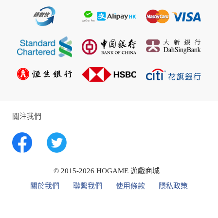
五個回合中存活下來。
充滿各種機會的世界
邊境戰爭結束了。IMC 與反抗軍在數十年的紛爭
後，太空中的邊境終於恢復了平靜。
但是自由卻是有代價的：邊境的世界因戰火成了一
片焦土，而當初保證的援助也不了了之。由於無法
求生，那些所剩的人們被迫離開家鄉。而一些勇者
前往了邊疆。
一些邊境遠方的偏僻星球群，邊疆並未遭戰火侵襲
關注我們
且充滿了資源與契機。但是人命在這裡卻一文不
值，而危險也隱藏在各個角落。這裡的開拓者、探
索者與匪徒們不停地爭鬥著，而且現在他們將透過
Apex 競賽來解決紛爭，這是一種血腥運動，而選手
們為了金錢、名聲與榮耀來從邊境各處來到此處。
© 2015-2026 HOGAME 遊戲商城
戰術大逃殺
關於我們
聯繫我們
使用條款
隱私政策
你要是想在《Apex英雄》中生還,你得懂得臨機應
變。掌握你傳奇的技能、臨場做出戰術抉擇,並在危
險情況下善用你的小隊優勢，在激烈的60人比賽中